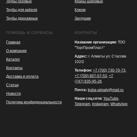
Трубы газовые
Краны шаровые
Трубы для кабеля
Ключи
Трубы дренажные
Заглушки
ПОМОЩЬ И СЕРВИСЫ
КОНТАКТЫ
Главная
Название организации:
ТОО
"ТоргПромПласт"
О компании
Адрес:
г. Алматы ул. Стасова
Каталог
102/2
Контакты
Телефон:
+7 (700) 730-70-73
,
+7 (700) 807-07-53
,
+7
Доставка и оплата
(747) 835-95-26
Статьи
Почта:
truba-almaty@mail.ru
Новости
Наши соц.сети:
YouTube
,
Политика конфиденциальности
Telegram
,
Instagram
,
WhatsApp