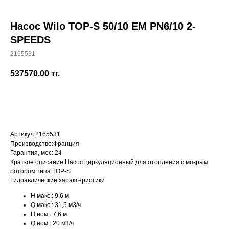
Насос Wilo TOP-S 50/10 EM PN6/10 2-
SPEEDS
2165531
+7 (700) 730-70-73
537570,00
тг.
Купить
Артикул:
2165531
Производство:
Франция
Гарантия, мес:
24
Краткое описание:
Насос циркуляционный для отопления с мокрым
ротором типа TOP-S
Гидравлические характеристики
H макс.:
9,6 м
Q макс.:
31,5 м3/ч
H ном.:
7,6 м
Q ном.:
20 м3/ч