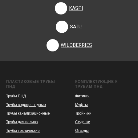
KASPI
SATU
WILDBERRIES
ПЛАСТИКОВЫЕ ТРУБЫ
КОМПЛЕКТУЮЩИЕ К
ПНД
ТРУБАМ ПНД
Трубы ПНД
Фитинги
Трубы водопроводные
Муфты
Трубы канализационные
Тройники
Трубы для полива
Седелки
Трубы технические
Отводы
KASPI
SATU
WILDBERRIES