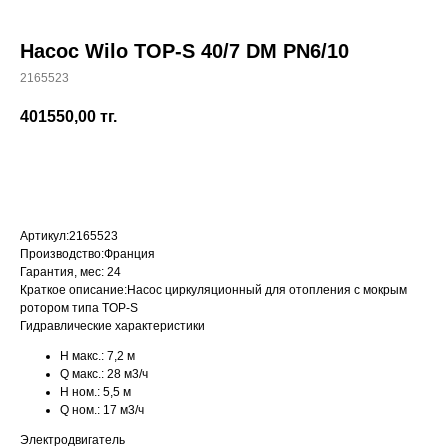
Насос Wilo TOP-S 40/7 DM PN6/10
2165523
+7 (700) 730-70-73
401550,00
тг.
Купить
Артикул:
2165523
Производство:
Франция
Гарантия, мес:
24
Краткое описание:
Насос циркуляционный для отопления с мокрым
ротором типа TOP-S
Гидравлические характеристики
H макс.:
7,2 м
Q макс.:
28 м3/ч
H ном.:
5,5 м
Q ном.:
17 м3/ч
Электродвигатель