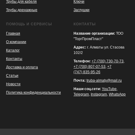
Трубы для кабеля
Ключи
Трубы дренажные
Заглушки
ПОМОЩЬ И СЕРВИСЫ
КОНТАКТЫ
Главная
Название организации:
ТОО
"ТоргПромПласт"
О компании
Адрес:
г. Алматы ул. Стасова
Каталог
102/2
Контакты
Телефон:
+7 (700) 730-70-73
,
+7 (700) 807-07-53
,
+7
Доставка и оплата
(747) 835-95-26
Статьи
Почта:
truba-almaty@mail.ru
Новости
Наши соц.сети:
YouTube
,
Политика конфиденциальности
Telegram
,
Instagram
,
WhatsApp