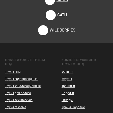
SATU
WILDBERRIES
ПЛАСТИКОВЫЕ ТРУБЫ
КОМПЛЕКТУЮЩИЕ К
ПНД
ТРУБАМ ПНД
Трубы ПНД
Фитинги
Трубы водопроводные
Муфты
Трубы канализационные
Тройники
Трубы для полива
Седелки
Трубы технические
Отводы
KASPI
SATU
WILDBERRIES
Трубы газовые
Краны шаровые