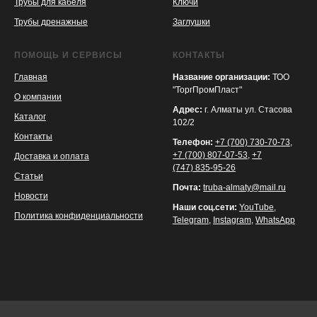
Трубы для кабеля
Ключи
Трубы дренажные
Заглушки
ПОМОЩЬ И СЕРВИСЫ
КОНТАКТЫ
Главная
Название организации:
ТОО
"ТоргПромПласт"
О компании
Адрес:
г. Алматы ул. Стасова
Каталог
102/2
Контакты
Телефон:
+7 (700) 730-70-73
,
+7 (700) 807-07-53
,
+7
Доставка и оплата
(747) 835-95-26
Статьи
Почта:
truba-almaty@mail.ru
Новости
Наши соц.сети:
YouTube
,
Политика конфиденциальности
Telegram
,
Instagram
,
WhatsApp