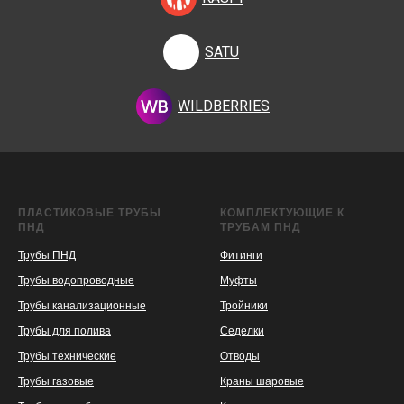
SATU
WILDBERRIES
ПЛАСТИКОВЫЕ ТРУБЫ
КОМПЛЕКТУЮЩИЕ К
ПНД
ТРУБАМ ПНД
Трубы ПНД
Фитинги
Трубы водопроводные
Муфты
Трубы канализационные
Тройники
Трубы для полива
Седелки
Трубы технические
Отводы
KASPI
SATU
WILDBERRIES
Трубы газовые
Краны шаровые