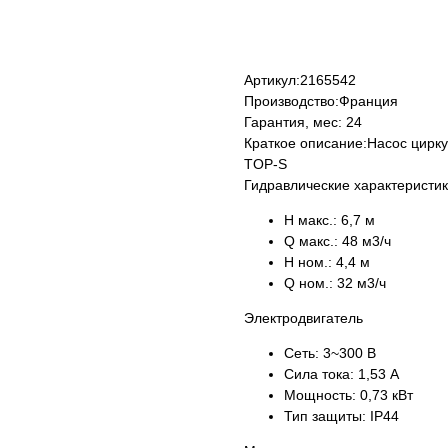
Купить
Артикул:
2165542
Производство:
Франция
Гарантия, мес:
24
Краткое описание:
Насос цирк
TOP-S
Гидравлические характеристи
H макс.:
6,7 м
Q макс.:
48 м3/ч
H ном.:
4,4 м
Q ном.:
32 м3/ч
Электродвигатель
Сеть:
3~300 В
Сила тока:
1,53 А
Мощность:
0,73 кВт
Тип защиты:
IP44