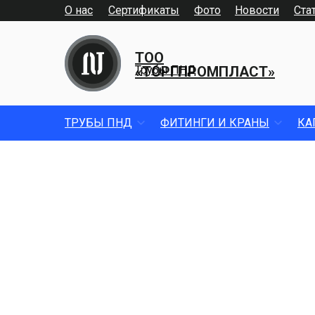
О нас
Сертификаты
Фото
Новости
Ста
ТОО
«ТОРГПРОМПЛАСТ»
Трубы ПНД
ТРУБЫ ПНД
ФИТИНГИ И КРАНЫ
КА