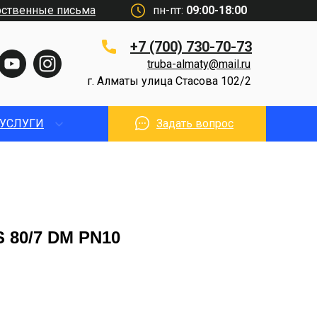
рственные письма
пн-пт:
09:00-18:00
+7 (700) 730-70-73
truba-almaty@mail.ru
г. Алматы улица Стасова 102/2
УСЛУГИ
Задать вопрос
S 80/7 DM PN10