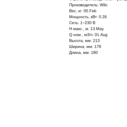
Производитель: Wilo
Вес, кг: 05.Feb
Мощность, кВт: 0.26
Сеть: 1~230 В
H макс., м: 13.May
Q ном., м3/ч: 01.Aug
Высота, мм: 213
Ширина, мм: 178
Длина, мм: 180
KASPI
SATU
WILDBERRIES