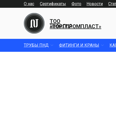
О нас
Сертификаты
Фото
Новости
Ста
ТОО
«ТОРГПРОМПЛАСТ»
Трубы ПНД
ТРУБЫ ПНД
ФИТИНГИ И КРАНЫ
КА