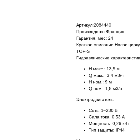
Купить
Артикул:
2084440
Производство:
Франция
Гарантия, мес:
24
Краткое описание:
Насос цирк
TOP-S
Гидравлические характеристи
H макс.:
13,5 м
Q макс.:
3,4 м3/ч
H ном.:
9 м
Q ном.:
1,8 м3/ч
Электродвигатель
Сеть:
1~230 В
Сила тока:
0,53 А
Мощность:
0,26 кВт
Тип защиты:
IP44