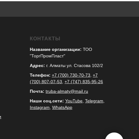
КОНТАКТЫ
Название организации:
ТОО
"ТоргПромПласт"
Адрес:
г. Алматы ул. Стасова 102/2
Телефон:
+7 (700) 730-70-73
,
+7
(700) 807-07-53
,
+7 (747) 835-95-26
Почта:
truba-almaty@mail.ru
Наши соц.сети:
YouTube
,
Telegram
,
Instagram
,
WhatsApp
и