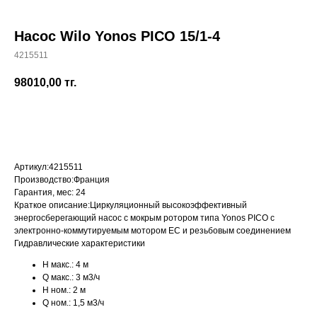
Насос Wilo Yonos PICO 15/1-4
4215511
+7 (700) 730-70-73
98010,00
тг.
Купить
Артикул:
4215511
Производство:
Франция
Гарантия, мес:
24
Краткое описание:
Циркуляционный высокоэффективный
энергосберегающий насос с мокрым ротором типа Yonos PICO с
электронно-коммутируемым мотором EC и резьбовым соединением
Гидравлические характеристики
H макс.:
4 м
Q макс.:
3 м3/ч
H ном.:
2 м
Q ном.:
1,5 м3/ч