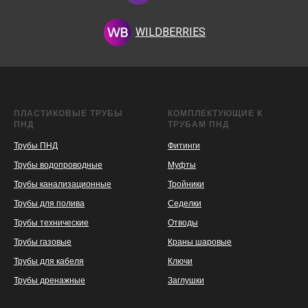
WILDBERRIES
ПЛАСТИКОВЫЕ ТРУБЫ
КОМПЛЕКТУЮЩИЕ К
ПНД
ТРУБАМ ПНД
Трубы ПНД
Фитинги
Трубы водопроводные
Муфты
Трубы канализационные
Тройники
Трубы для полива
Седелки
Трубы технические
Отводы
KASPI
SATU
WILDBERRIES
Трубы газовые
Краны шаровые
Трубы для кабеля
Ключи
Трубы дренажные
Заглушки