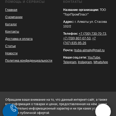
ПОМОЩЬ И СЕРВИСЫ
КОНТАКТЫ
Главная
Название организации:
ТОО
"ТоргПромПласт"
О компании
Адрес:
г. Алматы ул. Стасова
Каталог
102/2
Контакты
Телефон:
+7 (700) 730-70-73
,
+7 (700) 807-07-53
,
+7
Доставка и оплата
(747) 835-95-26
Статьи
Почта:
truba-almaty@mail.ru
Новости
Наши соц.сети:
YouTube
,
Политика конфиденциальности
Telegram
,
Instagram
,
WhatsApp
Обращаем ваше внимание на то, что данный интернет-сайт, а также
вся информация о товарах и ценах, предоставленная на нём, носит
исключительно информационный характер и ни при каких условиях не
является публичной офертой.