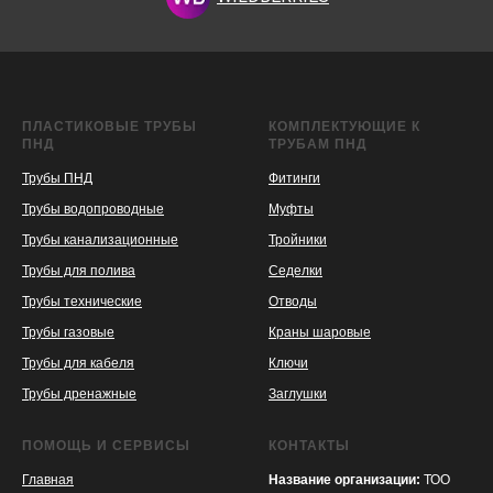
ПЛАСТИКОВЫЕ ТРУБЫ
КОМПЛЕКТУЮЩИЕ К
ПНД
ТРУБАМ ПНД
Трубы ПНД
Фитинги
Трубы водопроводные
Муфты
Трубы канализационные
Тройники
Трубы для полива
Седелки
Трубы технические
Отводы
KASPI
SATU
WILDBERRIES
Трубы газовые
Краны шаровые
Трубы для кабеля
Ключи
Трубы дренажные
Заглушки
ПОМОЩЬ И СЕРВИСЫ
КОНТАКТЫ
Главная
Название организации:
ТОО