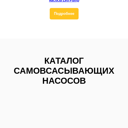
насосы Leo Pump
Подробнее
+7 (700) 730-70-73
КАТАЛОГ
САМОВСАСЫВАЮЩИХ
НАСОСОВ