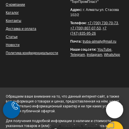
"ТоргПромПласт"
О компании
Адрес:
г. Алматы ул. Стасова
Каталог
102/2
Контакты
Телефон:
+7 (700) 730-70-73
,
+7 (700) 807-07-53
,
+7
Доставка и оплата
(747) 835-95-26
Статьи
Почта:
truba-almaty@mail.ru
Новости
Наши соц.сети:
YouTube
,
Политика конфиденциальности
Telegram
,
Instagram
,
WhatsApp
Обращаем ваше внимание на то, что данный интернет-сайт, а также
вся информация о товарах и ценах, предоставленная на нём, носит
исключительно информационный характер и ни при каких условиях не
является публичной офертой.
Для получения подробной информации о наличии и стоимости
указанных товаров и (или) услуг, пожалуйста, обращайтесь к