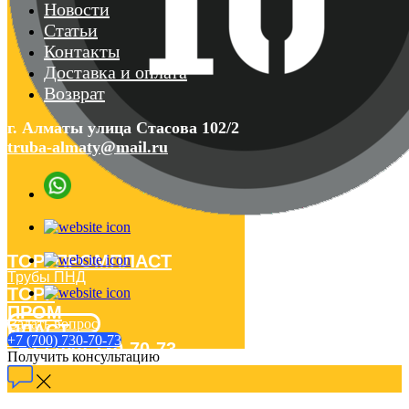
Новости
Статьи
Контакты
Доставка и оплата
Возврат
г. Алматы улица Стасова 102/2
truba-almaty@mail.ru
ТОРГПРОМПЛАСТ
Трубы ПНД
ТОРГ
ПРОМ
Задать вопрос
ПЛАСТ
+7 (700) 730-70-73
+7 (700) 730-70-73
Получить консультацию