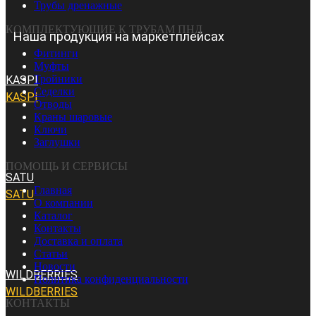
Трубы дренажные
КОМПЛЕКТУЮЩИЕ К ТРУБАМ ПНД
Наша продукция на маркетплейсах
Фитинги
Муфты
Тройники
KASPI
Седелки
KASPI
Отводы
Краны шаровые
Ключи
Заглушки
ПОМОЩЬ И СЕРВИСЫ
SATU
Главная
SATU
О компании
Каталог
Контакты
Доставка и оплата
Статьи
Новости
WILDBERRIES
Политика конфиденциальности
WILDBERRIES
КОНТАКТЫ