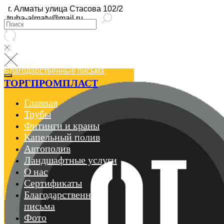
г. Алматы улица Стасова 102/2
truba-almaty@mail.ru
Возврат
Благодарственные письма
ТОРГПРОМПЛАСТ
Главная
Трубы
Фитинги и краны
Капельный полив
Автополив
Ландшафтные услуги
О нас
Сертификаты
Благодарственные
письма
Фото