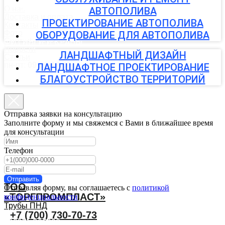
ТРУБЫ ПНД
О нас
АВТОПОЛИВА
Доставка и оплата
ПРОЕКТИРОВАНИЕ АВТОПОЛИВА
Контакты
Фото
ОБОРУДОВАНИЕ ДЛЯ АВТОПОЛИВА
Сертификаты
ФИТИНГИ И КРАНЫ
Новости
ЛАНДШАФТНЫЙ ДИЗАЙН
Статьи
пн-пт:
09:00-18:00
ЛАНДШАФТНОЕ ПРОЕКТИРОВАНИЕ
КАПЕЛЬНЫЙ ПОЛИВ
БЛАГОУСТРОЙСТВО ТЕРРИТОРИЙ
АВТОПОЛИВ
Отправка заявки на консультацию
Заполните форму и мы свяжемся с Вами в ближайшее время
для консультации
ЛАНДШАФТНЫЕ УСЛУГИ
Телефон
Отправить
ТОО
Отправляя форму, вы соглашаетесь с
политикой
«ТОРГПРОМПЛАСТ»
конфиденциальности
.
Трубы ПНД
+7 (700) 730-70-73
Задать вопрос