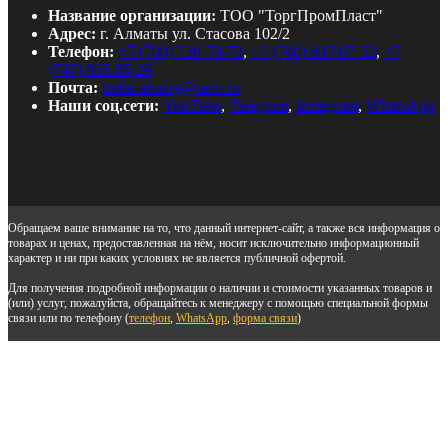
Название организации:
ТОО "ТоргПромПласт"
Адрес:
г. Алматы ул. Стасова 102/2
Телефон:
+7 (700) 730-70-73
,
+7 (700) 807-07-53
,
+7
(747) 835-95-26
Почта:
truba-almaty@mail.ru
Наши соц.сети:
YouTube
,
Telegram
,
Instagram
,
WhatsApp
Обращаем ваше внимание на то, что данный интернет-сайт, а также вся информация о
товарах и ценах, предоставленная на нём, носит исключительно информационный
характер и ни при каких условиях не является публичной офертой.
Для получения подробной информации о наличии и стоимости указанных товаров и
(или) услуг, пожалуйста, обращайтесь к менеджеру с помощью специальной формы
связи или по телефону (
телефон
,
WhatsApp
,
форма связи
)