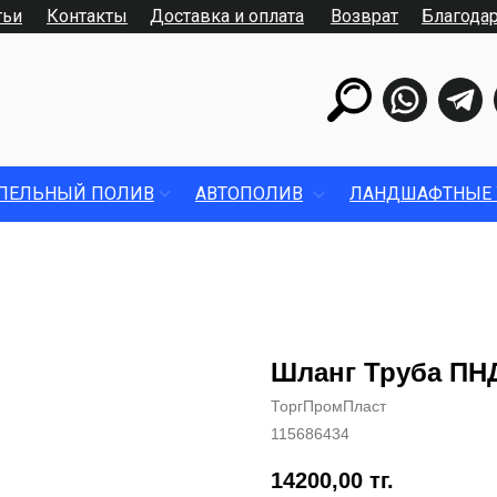
тьи
Контакты
Доставка и оплата
Возврат
Благода
ПЕЛЬНЫЙ ПОЛИВ
АВТОПОЛИВ
ЛАНДШАФТНЫЕ 
Шланг Труба ПНД
ТоргПромПласт
115686434
14200,00
тг.