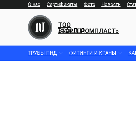
О нас
Сертификаты
Фото
Новости
Ста
ТОО
«ТОРГПРОМПЛАСТ»
Трубы ПНД
ТРУБЫ ПНД
ФИТИНГИ И КРАНЫ
КА