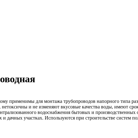
оводная
отому применимы для монтажа трубопроводов напорного типа ра
 нетоксичны и не изменяют вкусовые качества воды, имеют срок
централизованного водоснабжения бытовых и производственных 
х и дачных участках. Используются при строительстве систем п