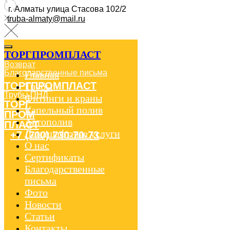
г. Алматы улица Стасова 102/2
truba-almaty@mail.ru
ТОРГПРОМПЛАСТ
Возврат
Благодарственные письма
Главная
ТОРГПРОМПЛАСТ
Трубы
Трубы ПНД
Фитинги и краны
ТОРГ
Капельный полив
ПРОМ
Автополив
ПЛАСТ
Ландшафтные услуги
+7 (700) 730-70-73
О нас
Сертификаты
Благодарственные
письма
Фото
Новости
Статьи
Контакты