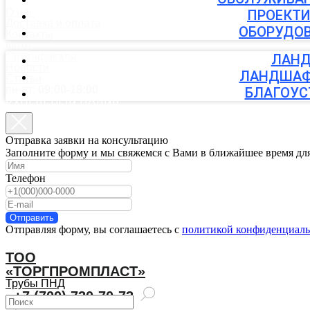
ТРУБЫ ПНД
О нас
ПРОЕКТИ
Доставка и оплата
ОБОРУДОВ
Контакты
Фото
Сертификаты
ФИТИНГИ И КРАНЫ
ЛАНД
Новости
ЛАНДШАФ
Статьи
пн-пт:
09:00-18:00
БЛАГОУС
КАПЕЛЬНЫЙ ПОЛИВ
Отправка заявки на консультацию
АВТОПОЛИВ
Заполните форму и мы свяжемся с Вами в ближайшее время дл
Телефон
ЛАНДШАФТНЫЕ УСЛУГИ
Отправить
Отправляя форму, вы соглашаетесь с
политикой конфиденциаль
ТОО
«ТОРГПРОМПЛАСТ»
Трубы ПНД
+7 (700) 730-70-73
Задать вопрос