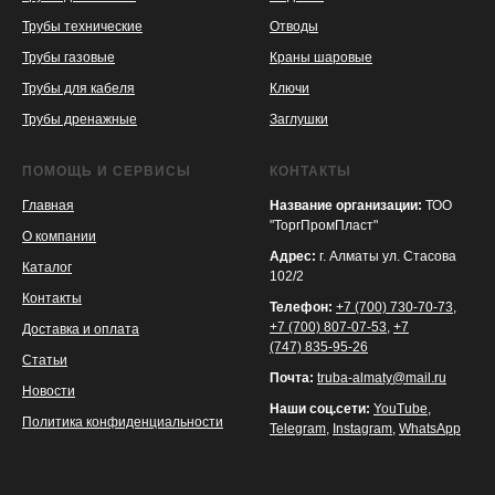
Трубы технические
Отводы
KASPI
SATU
WILDBERRIES
Трубы газовые
Краны шаровые
Трубы для кабеля
Ключи
Трубы дренажные
Заглушки
ПОМОЩЬ И СЕРВИСЫ
КОНТАКТЫ
Главная
Название организации:
ТОО
"ТоргПромПласт"
О компании
Адрес:
г. Алматы ул. Стасова
Каталог
102/2
Контакты
Телефон:
+7 (700) 730-70-73
,
+7 (700) 807-07-53
,
+7
Доставка и оплата
(747) 835-95-26
Статьи
Почта:
truba-almaty@mail.ru
Новости
Наши соц.сети:
YouTube
,
Политика конфиденциальности
Telegram
,
Instagram
,
WhatsApp