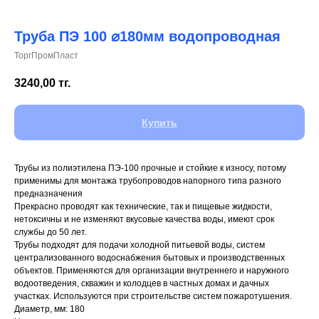
Труба ПЭ 100 ⌀180мм водопроводная
ТоргПромПласт
+7 (700) 730-70-73
3240,00
тг.
Купить
Трубы из полиэтилена ПЭ-100 прочные и стойкие к износу, потому
применимы для монтажа трубопроводов напорного типа разного
предназначения
Прекрасно проводят как технические, так и пищевые жидкости,
нетоксичны и не изменяют вкусовые качества воды, имеют срок
службы до 50 лет.
Трубы подходят для подачи холодной питьевой воды, систем
централизованного водоснабжения бытовых и производственных
объектов. Применяются для организации внутреннего и наружного
водоотведения, скважин и колодцев в частных домах и дачных
участках. Используются при строительстве систем пожаротушения.
Диаметр, мм: 180