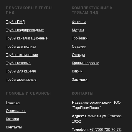
ПЛАСТИКОВЫЕ ТРУБЫ
КОМПЛЕКТУЮЩИЕ К
ПНД
ТРУБАМ ПНД
Трубы ПНД
Фитинги
Трубы водопроводные
Муфты
Трубы канализационные
Тройники
Трубы для полива
Седелки
Трубы технические
Отводы
KASPI
SATU
WILDBERRIES
Трубы газовые
Краны шаровые
Трубы для кабеля
Ключи
Трубы дренажные
Заглушки
ПОМОЩЬ И СЕРВИСЫ
КОНТАКТЫ
Главная
Название организации:
ТОО
"ТоргПромПласт"
О компании
Адрес:
г. Алматы ул. Стасова
Каталог
102/2
Контакты
Телефон:
+7 (700) 730-70-73
,