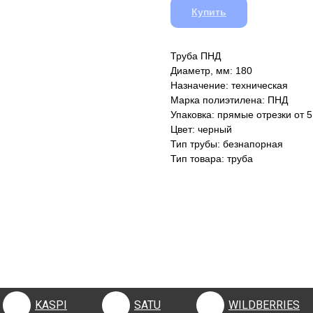
Купить
Труба ПНД
Диаметр, мм: 180
Назначение: техническая
Марка полиэтилена: ПНД
Упаковка: прямые отрезки от 5
Цвет: черный
Тип трубы: безнапорная
Тип товара: труба
KASPI
SATU
WILDBERRIES
KASPI
SATU
WILDBERRIES