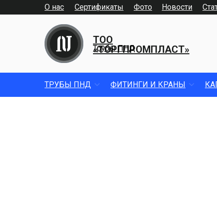
О нас
Сертификаты
Фото
Новости
Ста
ТОО
«ТОРГПРОМПЛАСТ»
Трубы ПНД
ТРУБЫ ПНД
ФИТИНГИ И КРАНЫ
КА