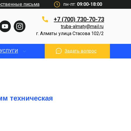
рственные письма
пн-пт:
09:00-18:00
+7 (700) 730-70-73
truba-almaty@mail.ru
г. Алматы улица Стасова 102/2
УСЛУГИ
Задать вопрос
мм техническая