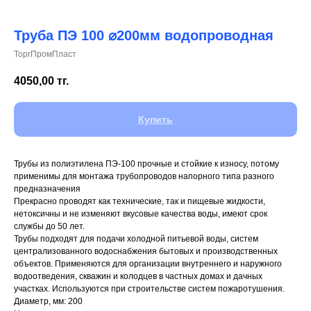
Труба ПЭ 100 ⌀200мм водопроводная
ТоргПромПласт
+7 (700) 730-70-73
4050,00
тг.
Купить
Трубы из полиэтилена ПЭ-100 прочные и стойкие к износу, потому
применимы для монтажа трубопроводов напорного типа разного
предназначения
Прекрасно проводят как технические, так и пищевые жидкости,
нетоксичны и не изменяют вкусовые качества воды, имеют срок
службы до 50 лет.
Трубы подходят для подачи холодной питьевой воды, систем
централизованного водоснабжения бытовых и производственных
объектов. Применяются для организации внутреннего и наружного
водоотведения, скважин и колодцев в частных домах и дачных
участках. Используются при строительстве систем пожаротушения.
Диаметр, мм: 200