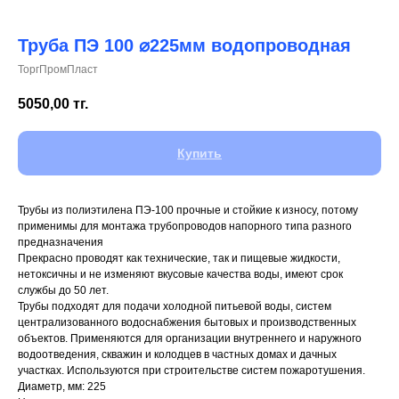
Труба ПЭ 100 ⌀225мм водопроводная
ТоргПромПласт
+7 (700) 730-70-73
5050,00
тг.
Купить
Трубы из полиэтилена ПЭ-100 прочные и стойкие к износу, потому
применимы для монтажа трубопроводов напорного типа разного
предназначения
Прекрасно проводят как технические, так и пищевые жидкости,
нетоксичны и не изменяют вкусовые качества воды, имеют срок
службы до 50 лет.
Трубы подходят для подачи холодной питьевой воды, систем
централизованного водоснабжения бытовых и производственных
объектов. Применяются для организации внутреннего и наружного
водоотведения, скважин и колодцев в частных домах и дачных
участках. Используются при строительстве систем пожаротушения.
Диаметр, мм: 225