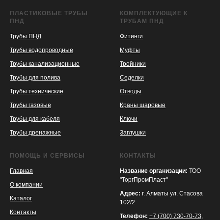
ПЛАСТИКОВЫЕ ТРУБЫ
КОМПЛЕКТУЮЩИЕ К
ПНД
ТРУБАМ ПНД
Трубы ПНД
Фитинги
Трубы водопроводные
Муфты
Трубы канализационные
Тройники
Трубы для полива
Седелки
Трубы технические
Отводы
KASPI
SATU
WILDBERRIES
Трубы газовые
Краны шаровые
Трубы для кабеля
Ключи
Трубы дренажные
Заглушки
ПОМОЩЬ И СЕРВИСЫ
КОНТАКТЫ
Главная
Название организации:
ТОО
"ТоргПромПласт"
О компании
Адрес:
г. Алматы ул. Стасова
Каталог
102/2
Контакты
Телефон:
+7 (700) 730-70-73
,