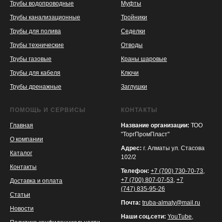
Трубы водопроводные
Муфты
Трубы канализационные
Тройники
Трубы для полива
Седелки
Трубы технические
Отводы
KASPI
SATU
WILDBERRIES
Трубы газовые
Краны шаровые
Трубы для кабеля
Ключи
Трубы дренажные
Заглушки
ПОМОЩЬ И СЕРВИСЫ
КОНТАКТЫ
Главная
Название организации:
ТОО
"ТоргПромПласт"
О компании
Адрес:
г. Алматы ул. Стасова
Каталог
102/2
Контакты
Телефон:
+7 (700) 730-70-73
,
+7 (700) 807-07-53
,
+7
Доставка и оплата
(747) 835-95-26
Статьи
Почта:
truba-almaty@mail.ru
Новости
Наши соц.сети:
YouTube
,