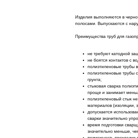
Изделия выполняются в черн
полосами. Выпускаются с нар
Преимущества труб для газоп
не требуют катодной за
не боятся контактов с в
полиэтиленовые трубы в 
полиэтиленовые трубы с
грунта;
стыковая сварка полиэт
проще и занимает мень
полиэтиленовый стык не
материалов (изоляции, э
допускается использова
сварки значительно упр
время подготовки сварщ
значительно меньше, че
возможность прокладки 