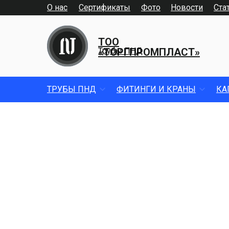
О нас
Сертификаты
Фото
Новости
Ста
ТОО
«ТОРГПРОМПЛАСТ»
Трубы ПНД
ТРУБЫ ПНД
ФИТИНГИ И КРАНЫ
КА