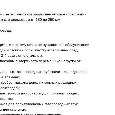
ом цвете с желтыми продольными маркировочными
ужным диаметром от 180 до 250 мм.
ровода:
щиты, и поэтому почти не нуждаются в обслуживании;
одой и стойки к большинству агрессивных сред;
2-4 раза легче стальных;
пособны выдерживать переменные нагрузки от
иленовых газопроводных труб значительно дешевле,
ше времени;
 требует никаких дополнительных расходных
лектродов);
ние терморезисторных муфт, при этом процесс
ощается;
иков для полиэтиленовых газопроводных труб
м для стальных;
газопровода методом протягивания;