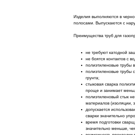
Изделия выполняются в черн
полосами. Выпускаются с нар
Преимущества труб для газоп
не требуют катодной за
не боятся контактов с в
полиэтиленовые трубы в 
полиэтиленовые трубы с
грунта;
стыковая сварка полиэт
проще и занимает мень
полиэтиленовый стык не
материалов (изоляции, э
допускается использова
сварки значительно упр
время подготовки сварщ
значительно меньше, че
возможность прокладки 