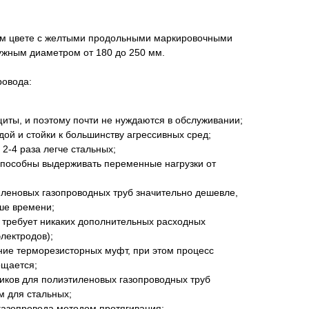
ом цвете с желтыми продольными маркировочными
ужным диаметром от 180 до 250 мм.
ровода:
щиты, и поэтому почти не нуждаются в обслуживании;
одой и стойки к большинству агрессивных сред;
2-4 раза легче стальных;
пособны выдерживать переменные нагрузки от
иленовых газопроводных труб значительно дешевле,
ше времени;
 требует никаких дополнительных расходных
лектродов);
ние терморезисторных муфт, при этом процесс
ощается;
иков для полиэтиленовых газопроводных труб
м для стальных;
газопровода методом протягивания;