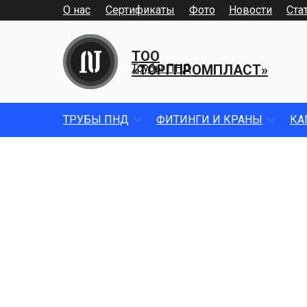
О нас
Сертификаты
Фото
Новости
Ста
ТОО
«ТОРГПРОМПЛАСТ»
Трубы ПНД
ТРУБЫ ПНД
ФИТИНГИ И КРАНЫ
КА