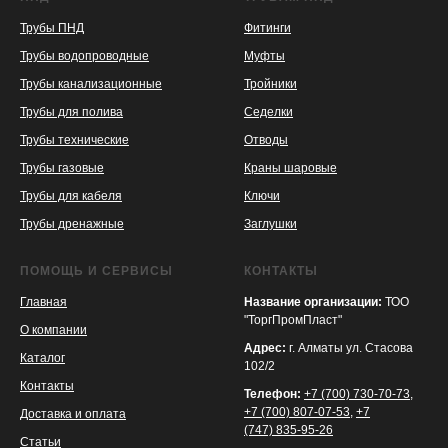
Трубы ПНД
Фитинги
Трубы водопроводные
Муфты
Трубы канализационные
Тройники
Трубы для полива
Седелки
Трубы технические
Отводы
KASPI
SATU
WILDBERRIES
Трубы газовые
Краны шаровые
Трубы для кабеля
Ключи
Трубы дренажные
Заглушки
ПОМОЩЬ И СЕРВИСЫ
КОНТАКТЫ
Главная
Название организации:
ТОО
"ТоргПромПласт"
О компании
Адрес:
г. Алматы ул. Стасова
Каталог
102/2
Контакты
Телефон:
+7 (700) 730-70-73
,
+7 (700) 807-07-53
,
+7
Доставка и оплата
(747) 835-95-26
Статьи