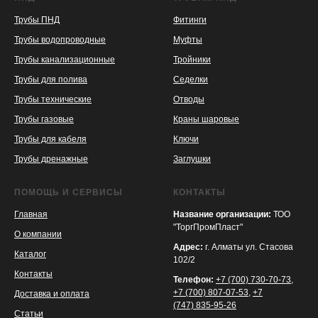
Трубы ПНД
Фитинги
Трубы водопроводные
Муфты
Трубы канализационные
Тройники
Трубы для полива
Седелки
Трубы технические
Отводы
KASPI
SATU
WILDBERRIES
Трубы газовые
Краны шаровые
Трубы для кабеля
Ключи
Трубы дренажные
Заглушки
ПОМОЩЬ И СЕРВИСЫ
КОНТАКТЫ
Главная
Название организации:
ТОО
"ТоргПромПласт"
О компании
Адрес:
г. Алматы ул. Стасова
Каталог
102/2
Контакты
Телефон:
+7 (700) 730-70-73
,
+7 (700) 807-07-53
,
+7
Доставка и оплата
(747) 835-95-26
Статьи