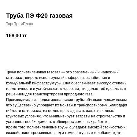
Труба ПЭ Ф20 газовая
ТоргПромПласт
+7 (700) 730-70-73
168,00
тг.
Купить
Труба полиэтиленовая газовая — это современный и надежный
материал, широко используемый в сфере газоснабжения и
коммунальной инфраструктуры. Она обеспечивает высокую степень
герметичности и устойчивость к коррозии, что делает её идеальным
решением для транспортировки природного газа.
Производимые из полиэтилена, такие трубы обладают легким весом,
что существенно упрощает их монтаж и транспортировку. Благодаря
гибкости материала, их можно прокладывать даже в сложных
грунтовых условиях, что минимизирует затраты на строительство и
устраняет необходимость в обширных земляных работах.
Кроме того, полиэтиленовые трубы обладают высокой стойкостью к
воздействию агрессивных сред и температурным колебаниям, что