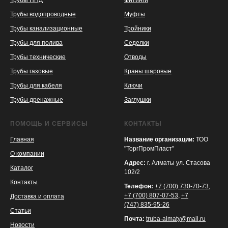
Трубы ПНД
Фитинги
Трубы водопроводные
Муфты
Трубы канализационные
Тройники
Трубы для полива
Седелки
Трубы технические
Отводы
KASPI
SATU
WILDBERRIES
Трубы газовые
Краны шаровые
Трубы для кабеля
Ключи
Трубы дренажные
Заглушки
ПОМОЩЬ И СЕРВИСЫ
КОНТАКТЫ
Главная
Название организации:
ТОО
"ТоргПромПласт"
О компании
Адрес:
г. Алматы ул. Стасова
Каталог
102/2
Контакты
Телефон:
+7 (700) 730-70-73
,
+7 (700) 807-07-53
,
+7
Доставка и оплата
(747) 835-95-26
Статьи
Почта:
truba-almaty@mail.ru
Новости