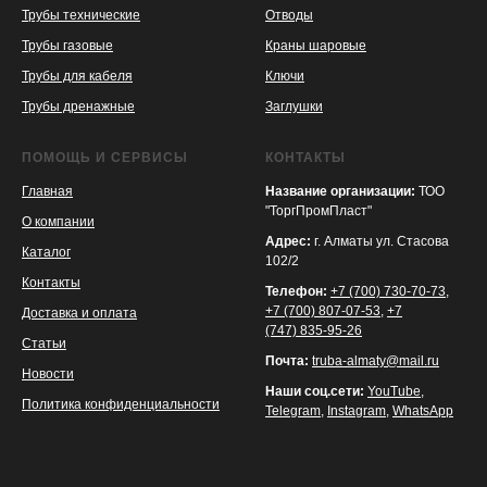
Трубы технические
Отводы
KASPI
SATU
WILDBERRIES
Трубы газовые
Краны шаровые
Трубы для кабеля
Ключи
Трубы дренажные
Заглушки
ПОМОЩЬ И СЕРВИСЫ
КОНТАКТЫ
Главная
Название организации:
ТОО
"ТоргПромПласт"
О компании
Адрес:
г. Алматы ул. Стасова
Каталог
102/2
Контакты
Телефон:
+7 (700) 730-70-73
,
+7 (700) 807-07-53
,
+7
Доставка и оплата
(747) 835-95-26
Статьи
Почта:
truba-almaty@mail.ru
Новости
Наши соц.сети:
YouTube
,
Политика конфиденциальности
Telegram
,
Instagram
,
WhatsApp