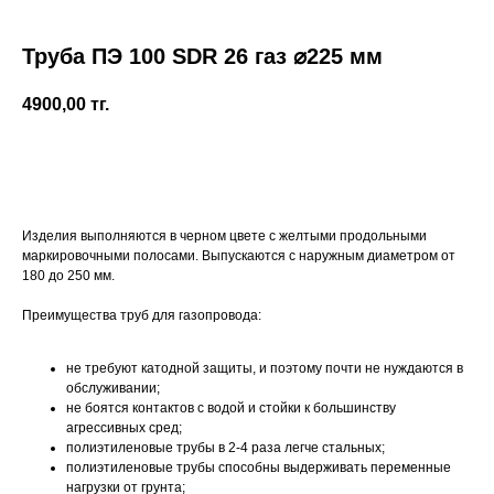
Труба ПЭ 100 SDR 26 газ ⌀225 мм
4900,00
тг.
+7 (700) 730-70-73
Купить
Изделия выполняются в черном цвете с желтыми продольными
маркировочными полосами. Выпускаются с наружным диаметром от
180 до 250 мм.
Преимущества труб для газопровода:
не требуют катодной защиты, и поэтому почти не нуждаются в
обслуживании;
не боятся контактов с водой и стойки к большинству
агрессивных сред;
полиэтиленовые трубы в 2-4 раза легче стальных;
полиэтиленовые трубы способны выдерживать переменные
нагрузки от грунта;