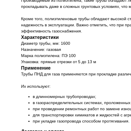
Производимые из полиэтилена, такие трубы обладают ле
прокладывать даже в сложных грунтовых условиях, что 
Кроме того, полиэтиленовые трубы обладают высокой ст
надежность в эксплуатации. Важно отметить, что при п
эффективность газоснабжения.
Характеристики
Диаметр трубы, мм: 1600
Назначение: газовая
Марка полиэтилена: ПЭ 100
Упаковка: прямые отрезки от 5 до 13 м
Применение
Трубы ПНД для газа применяются при прокладке различ
Их используют:
в длинномерных трубопроводах;
в газораспределительных системах, проложенных
при проведении ремонтных работ по замене изно
для транспортировки химикатов и жидкостей с аг
при укладке газопровода способом протягивания.