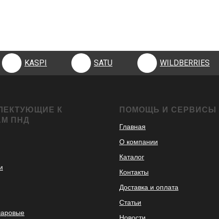
KASPI
SATU
WILDBERRIES
KASPI
SATU
WILDBERRIES
ЛЕКТУЮЩИЕ К
ПОМОЩЬ И СЕРВИСЫ
АМ ПНД
Главная
О компании
Каталог
и
Контакты
Доставка и оплата
Статьи
шаровые
Новости