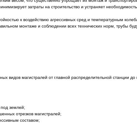
гким весом, что существенно упрощает их монтаж и транспортиров
минимизирует затраты на строительство и устраняет необходимост
ойкостью к воздействию агрессивных сред и температурным колеба
равильном монтаже и соблюдении всех технических норм, трубы буд
ных видов магистралей от главной распределительной станции до 
 под землей;
шенных отрезков магистралей;
рессивным составом;