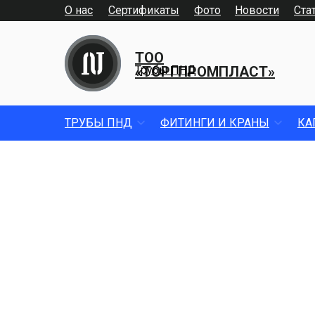
О нас
Сертификаты
Фото
Новости
Ста
ТОО
«ТОРГПРОМПЛАСТ»
Трубы ПНД
ТРУБЫ ПНД
ФИТИНГИ И КРАНЫ
КА