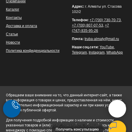
О компании
Адрес:
г. Алматы ул. Стасова
Каталог
102/2
Контакты
Телефон:
+7 (700) 730-70-73
,
+7 (700) 807-07-53
,
+7
Доставка и оплата
(747) 835-95-26
Статьи
Почта:
truba-almaty@mail.ru
Новости
Наши соц.сети:
YouTube
,
Политика конфиденциальности
Telegram
,
Instagram
,
WhatsApp
Обращаем ваше внимание на то, что данный интернет-сайт, а также
вся информация о товарах и ценах, предоставленная на нём, носит
исключительно информационный характер и ни при каких условиях не
является публичной офертой.
Для получения подробной информации о наличии и стоимости
указанных товаров и (или) услуг, пожалуйста, обращайтесь к
Получить консультацию
менеджеру с помощью специальной формы связи или по телефону