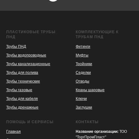
ПЛАСТИКОВЫЕ ТРУБЫ
КОМПЛЕКТУЮЩИЕ К
ПНД
ТРУБАМ ПНД
Трубы ПНД
Фитинги
Трубы водопроводные
Муфты
Трубы канализационные
Тройники
Трубы для полива
Седелки
Трубы технические
Отводы
KASPI
SATU
WILDBERRIES
Трубы газовые
Краны шаровые
Трубы для кабеля
Ключи
Трубы дренажные
Заглушки
ПОМОЩЬ И СЕРВИСЫ
КОНТАКТЫ
Главная
Название организации:
ТОО
"ТоргПромПласт"