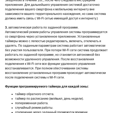
Setup/Reset в течении 10с., после чего следовать инструкциям
приложения. Для дальнейшего управления системой достаточно
подключения вашего смартфона к мобильному интернету вне
зависимости вашего территориального нахождения, но сама система
должна иметь связь с Wi-Fi сетью имеющей доступ к интернету.)
3.
автоматическая работа по заданной программе.
Автоматический режим работы управления системы программируется
со смартфона через установленное приложение. Установленные
таймеры можно с легкостью редактировать, включать, отключать и
удалять. По заданным параметрам система работает автоматически
без участия пользователя. При потери Wi-Fi сети система продолжает
работать по заданной программе, но становится автономной без
возможности удаленного управления. После восстановления
подключения к Wi-Fi сети все функции удаленного управления
восстанавливаются. При полном обесточивании системы
восстановление установленных программ происходит автоматически
после подключения системы к Wi-Fi сети.
Функции программируемого таймера для каждой зоны:
таймер обратного отсчета.
таймер по расписанию (вкл/выкл, день недели).
попеременная работа.
случайный режим работы.
отключение через заданный промежуток времени.