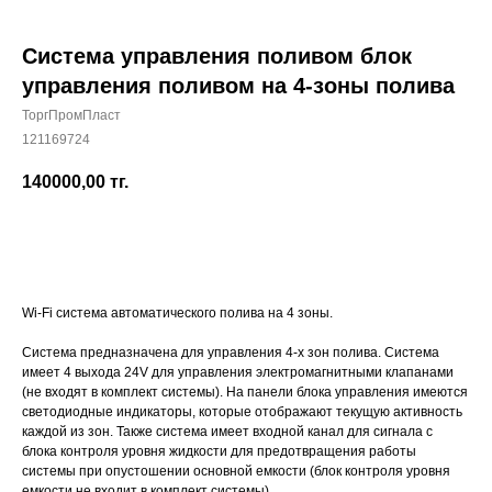
Система управления поливом блок
управления поливом на 4-зоны полива
ТоргПромПласт
+7 (700) 730-70-73
121169724
140000,00
тг.
Купить
Wi-Fi система автоматического полива на 4 зоны.
Система предназначена для управления 4-х зон полива. Система
имеет 4 выхода 24V для управления электромагнитными клапанами
(не входят в комплект системы). На панели блока управления имеются
светодиодные индикаторы, которые отображают текущую активность
каждой из зон. Также система имеет входной канал для сигнала с
блока контроля уровня жидкости для предотвращения работы
системы при опустошении основной емкости (блок контроля уровня
емкости не входит в комплект системы).