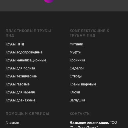
ПЛАСТИКОВЫЕ ТРУБЫ
КОМПЛЕКТУЮЩИЕ К
ПНД
ТРУБАМ ПНД
Трубы ПНД
Фитинги
Трубы водопроводные
Муфты
Трубы канализационные
Тройники
Трубы для полива
Седелки
Трубы технические
Отводы
KASPI
SATU
WILDBERRIES
Трубы газовые
Краны шаровые
Трубы для кабеля
Ключи
Трубы дренажные
Заглушки
ПОМОЩЬ И СЕРВИСЫ
КОНТАКТЫ
Главная
Название организации:
ТОО
"ТоргПромПласт"