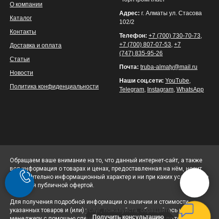
О компании
Адрес:
г. Алматы ул. Стасова
Каталог
102/2
Контакты
Телефон:
+7 (700) 730-70-73
,
+7 (700) 807-07-53
,
+7
Доставка и оплата
(747) 835-95-26
Статьи
Почта:
truba-almaty@mail.ru
Новости
Наши соц.сети:
YouTube
,
Политика конфиденциальности
Telegram
,
Instagram
,
WhatsApp
Обращаем ваше внимание на то, что данный интернет-сайт, а также
вся информация о товарах и ценах, предоставленная на нём, носит
исключительно информационный характер и ни при каких условиях не
является публичной офертой.
Для получения подробной информации о наличии и стоимости
указанных товаров и (или) услуг, пожалуйста, обращайтесь к
Получить консультацию
менеджеру с помощью специальной формы связи или по телефону