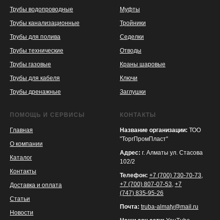
Трубы водопроводные
Муфты
Трубы канализационные
Тройники
Трубы для полива
Седелки
Трубы технические
Отводы
KASPI
SATU
WILDBERRIES
Трубы газовые
Краны шаровые
Трубы для кабеля
Ключи
Трубы дренажные
Заглушки
ПОМОЩЬ И СЕРВИСЫ
КОНТАКТЫ
Главная
Название организации:
ТОО
"ТоргПромПласт"
О компании
Адрес:
г. Алматы ул. Стасова
Каталог
102/2
Контакты
Телефон:
+7 (700) 730-70-73
,
+7 (700) 807-07-53
,
+7
Доставка и оплата
(747) 835-95-26
Статьи
Почта:
truba-almaty@mail.ru
Новости