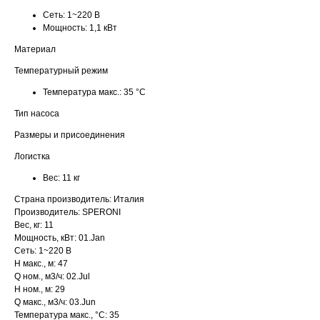
Сеть:
1~220 В
Мощность:
1,1 кВт
Материал
Температурный режим
Температура макс.:
35 °С
Тип насоса
Размеры и присоединения
Логистка
Вес:
11 кг
Страна производитель: Италия
Производитель: SPERONI
Вес, кг: 11
Мощность, кВт: 01.Jan
Сеть: 1~220 В
H макс., м: 47
Q ном., м3/ч: 02.Jul
H ном., м: 29
Q макс., м3/ч: 03.Jun
Температура макс., °С: 35