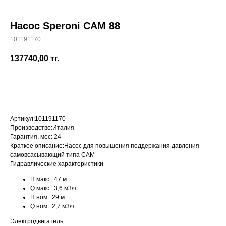
Насос Speroni CAM 88
101191170
+7 (700) 730-70-73
137740,00
тг.
КУПИТЬ
Артикул:
101191170
Производство:
Италия
Гарантия, мес:
24
Краткое описание:
Насос для повышения поддержания давления
самовсасывающий типа CAM
Гидравлические характеристики
H макс.:
47 м
Q макс.:
3,6 м3/ч
H ном.:
29 м
Q ном.:
2,7 м3/ч
Электродвигатель