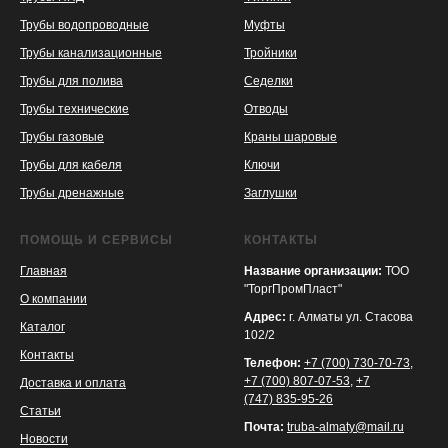
Трубы водопроводные
Муфты
Трубы канализационные
Тройники
Трубы для полива
Седелки
Трубы технические
Отводы
KASPI
SATU
WILDBERRIES
Трубы газовые
Краны шаровые
Трубы для кабеля
Ключи
Трубы дренажные
Заглушки
ПОМОЩЬ И СЕРВИСЫ
КОНТАКТЫ
Главная
Название организации:
ТОО
"ТоргПромПласт"
О компании
Адрес:
г. Алматы ул. Стасова
Каталог
102/2
Контакты
Телефон:
+7 (700) 730-70-73
,
+7 (700) 807-07-53
,
+7
Доставка и оплата
(747) 835-95-26
Статьи
Почта:
truba-almaty@mail.ru
Новости