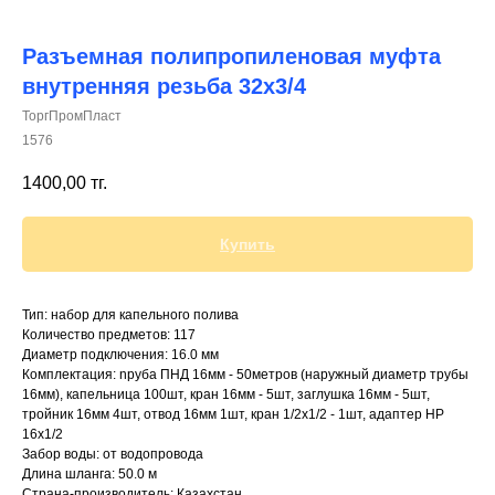
Разъемная полипропиленовая муфта
внутренняя резьба 32х3/4
ТоргПромПласт
+7 (700) 730-70-73
1576
1400,00
тг.
Купить
Тип: набор для капельного полива
Количество предметов: 117
Диаметр подключения: 16.0 мм
Комплектация: nруба ПНД 16мм - 50метров (наружный диаметр трубы
16мм), капельница 100шт, кран 16мм - 5шт, заглушка 16мм - 5шт,
тройник 16мм 4шт, отвод 16мм 1шт, кран 1/2х1/2 - 1шт, адаптер НР
16х1/2
Забор воды: от водопровода
Длина шланга: 50.0 м
Страна-производитель: Казахстан