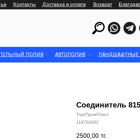
тьи
Контакты
Доставка и оплата
Возврат
Благода
ПЕЛЬНЫЙ ПОЛИВ
АВТОПОЛИВ
ЛАНДШАФТНЫЕ 
Соединитель 81
ТоргПромПласт
119754282
2500,00
тг.