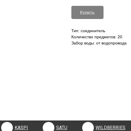
Купить
Тип: соединитель
Количество предметов: 20
Забор воды: от водопровода
KASPI
SATU
WILDBERRIES
KASPI
SATU
WILDBERRIES