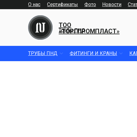
О нас
Сертификаты
Фото
Новости
Ста
ТОО
«ТОРГПРОМПЛАСТ»
Трубы ПНД
ТРУБЫ ПНД
ФИТИНГИ И КРАНЫ
КА