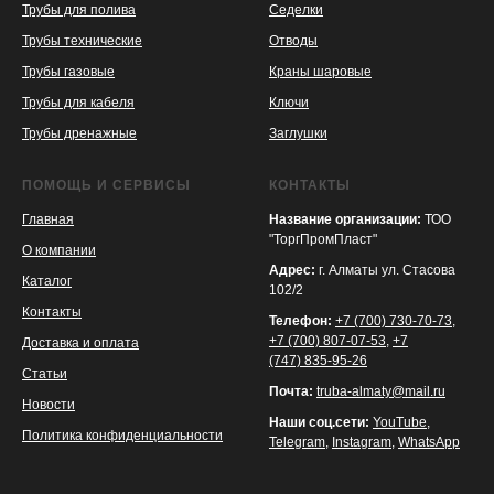
Трубы для полива
Седелки
Трубы технические
Отводы
KASPI
SATU
WILDBERRIES
Трубы газовые
Краны шаровые
Трубы для кабеля
Ключи
Трубы дренажные
Заглушки
ПОМОЩЬ И СЕРВИСЫ
КОНТАКТЫ
Главная
Название организации:
ТОО
"ТоргПромПласт"
О компании
Адрес:
г. Алматы ул. Стасова
Каталог
102/2
Контакты
Телефон:
+7 (700) 730-70-73
,
+7 (700) 807-07-53
,
+7
Доставка и оплата
(747) 835-95-26
Статьи
Почта:
truba-almaty@mail.ru
Новости
Наши соц.сети:
YouTube
,
Политика конфиденциальности
Telegram
,
Instagram
,
WhatsApp