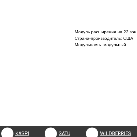
КУПИТЬ
Модуль расширения на 22 зон
Страна-производитель: США
Модульность: модульный
KASPI
SATU
WILDBERRIES
KASPI
SATU
WILDBERRIES