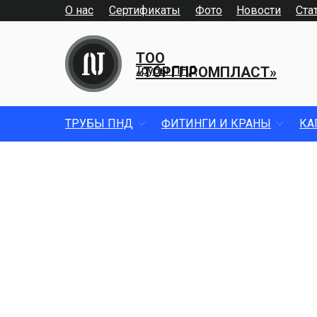
О нас
Сертификаты
Фото
Новости
Ста
ТОО
«ТОРГПРОМПЛАСТ»
Трубы ПНД
ТРУБЫ ПНД
ФИТИНГИ И КРАНЫ
КА