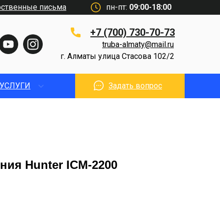
рственные письма
пн-пт:
09:00-18:00
+7 (700) 730-70-73
truba-almaty@mail.ru
г. Алматы улица Стасова 102/2
УСЛУГИ
Задать вопрос
ия Hunter ICM-2200