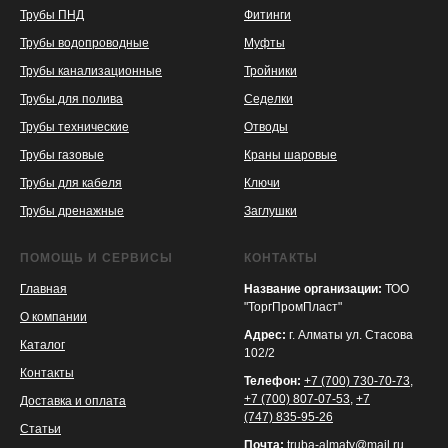
Трубы ПНД
Фитинги
Трубы водопроводные
Муфты
Трубы канализационные
Тройники
Трубы для полива
Седелки
Трубы технические
Отводы
KASPI
SATU
WILDBERRIES
Трубы газовые
Краны шаровые
Трубы для кабеля
Ключи
Трубы дренажные
Заглушки
ПОМОЩЬ И СЕРВИСЫ
КОНТАКТЫ
Главная
Название организации:
ТОО
"ТоргПромПласт"
О компании
Адрес:
г. Алматы ул. Стасова
Каталог
102/2
Контакты
Телефон:
+7 (700) 730-70-73
,
+7 (700) 807-07-53
,
+7
Доставка и оплата
(747) 835-95-26
Статьи
Почта:
truba-almaty@mail.ru