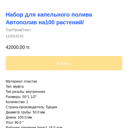
Набор для капельного полива
Автополив на100 растений/
ТоргПромПласт
+7 (700) 730-70-73
110054530
42000,00
тг.
Купить
Материал: пластик
Тип: муфта
Тип резьбы: внутренняя
Размеры: 50*1 1/2"
Количество: 1
Страна-производитель: Турция
Диаметр трубы: 50.0 мм
Длина: 105.0 мм
Угол: 90.0 °
Рабочее давление (макс): 16.0 атм