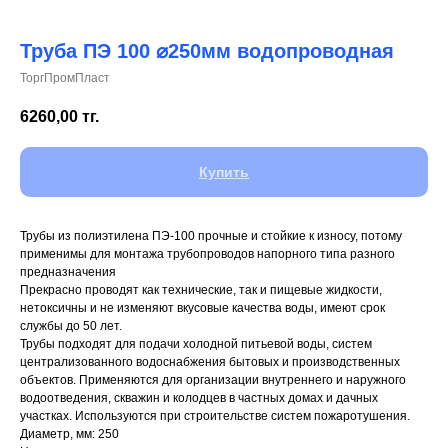
Труба ПЭ 100 ⌀250мм водопроводная
ТоргПромПласт
+7 (700) 730-70-73
6260,00
тг.
Купить
Трубы из полиэтилена ПЭ-100 прочные и стойкие к износу, потому
применимы для монтажа трубопроводов напорного типа разного
предназначения
Прекрасно проводят как технические, так и пищевые жидкости,
нетоксичны и не изменяют вкусовые качества воды, имеют срок
службы до 50 лет.
Трубы подходят для подачи холодной питьевой воды, систем
централизованного водоснабжения бытовых и производственных
объектов. Применяются для организации внутреннего и наружного
водоотведения, скважин и колодцев в частных домах и дачных
участках. Используются при строительстве систем пожаротушения.
Диаметр, мм: 250