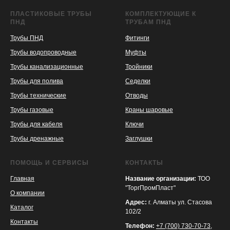
ПЛАСТИКОВЫЕ ТРУБЫ
КОМПЛЕКТУЮЩИЕ К
ПНД
ТРУБАМ ПНД
Трубы ПНД
Фитинги
Трубы водопроводные
Муфты
Трубы канализационные
Тройники
Трубы для полива
Седелки
Трубы технические
Отводы
KASPI
SATU
WILDBERRIES
Трубы газовые
Краны шаровые
Трубы для кабеля
Ключи
Трубы дренажные
Заглушки
ПОМОЩЬ И СЕРВИСЫ
КОНТАКТЫ
Главная
Название организации:
ТОО
"ТоргПромПласт"
О компании
Адрес:
г. Алматы ул. Стасова
Каталог
102/2
Контакты
Телефон:
+7 (700) 730-70-73
,