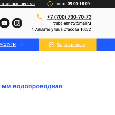
рственные письма
пн-пт:
09:00-18:00
+7 (700) 730-70-73
truba-almaty@mail.ru
г. Алматы улица Стасова 102/2
УСЛУГИ
Задать вопрос
0 мм водопроводная