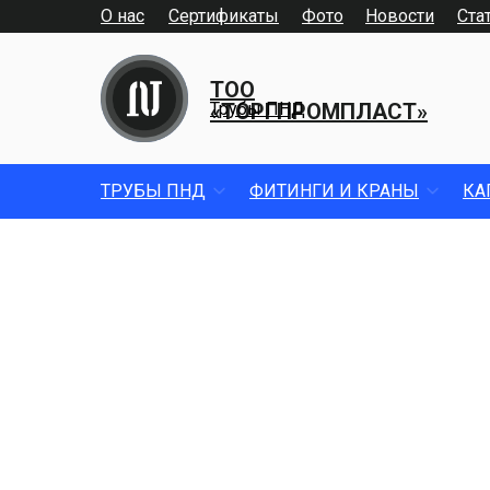
О нас
Сертификаты
Фото
Новости
Ста
ТОО
«ТОРГПРОМПЛАСТ»
Трубы ПНД
ТРУБЫ ПНД
ФИТИНГИ И КРАНЫ
КА