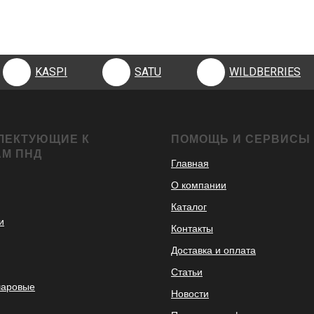
KASPI
SATU
WILDBERRIES
KASPI
SATU
WILDBERRIES
ЛЕКТУЮЩИЕ К
ПОМОЩЬ И СЕРВИСЫ
АМ ПНД
Главная
О компании
Каталог
и
Контакты
Доставка и оплата
Статьи
шаровые
Новости