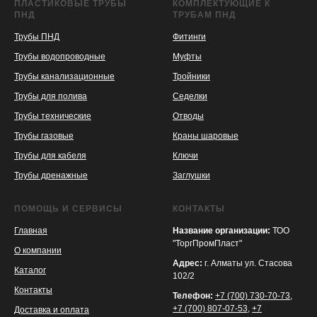
ПЛАСТИКОВЫЕ ТРУБЫ
КОМПЛЕКТУЮЩИЕ К
ПНД
ТРУБАМ ПНД
Трубы ПНД
Фитинги
Трубы водопроводные
Муфты
Трубы канализационные
Тройники
Трубы для полива
Седелки
Трубы технические
Отводы
KASPI
SATU
WILDBERRIES
Трубы газовые
Краны шаровые
Трубы для кабеля
Ключи
Трубы дренажные
Заглушки
ПОМОЩЬ И СЕРВИСЫ
КОНТАКТЫ
Главная
Название организации:
ТОО
"ТоргПромПласт"
О компании
Адрес:
г. Алматы ул. Стасова
Каталог
102/2
Контакты
Телефон:
+7 (700) 730-70-73
,
+7 (700) 807-07-53
,
+7
Доставка и оплата