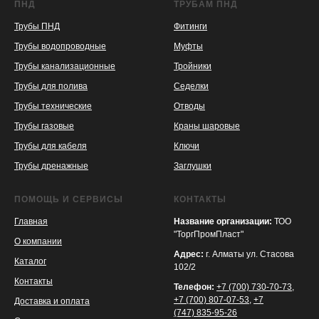
ПНД
ТРУБАМ ПНД
Трубы ПНД
Фитинги
Трубы водопроводные
Муфты
Трубы канализационные
Тройники
Трубы для полива
Седелки
Трубы технические
Отводы
KASPI
SATU
WILDBERRIES
Трубы газовые
Краны шаровые
Трубы для кабеля
Ключи
Трубы дренажные
Заглушки
ПОМОЩЬ И СЕРВИСЫ
КОНТАКТЫ
Главная
Название организации:
ТОО
"ТоргПромПласт"
О компании
Адрес:
г. Алматы ул. Стасова
Каталог
102/2
Контакты
Телефон:
+7 (700) 730-70-73
,
+7 (700) 807-07-53
,
+7
Доставка и оплата
(747) 835-95-26