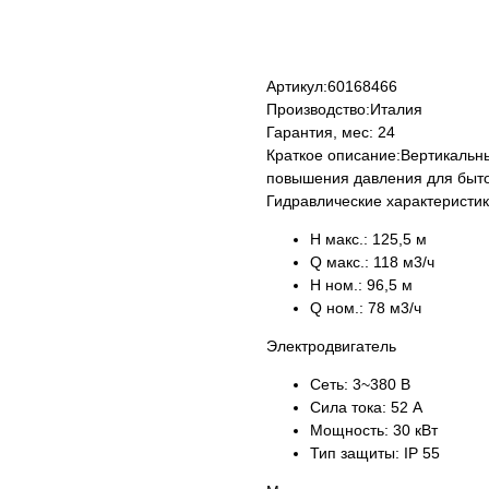
КУПИТЬ
Артикул:
60168466
Производство:
Италия
Гарантия, мес:
24
Краткое описание:
Вертикальн
повышения давления для быт
Гидравлические характеристи
H макс.:
125,5 м
Q макс.:
118 м3/ч
H ном.:
96,5 м
Q ном.:
78 м3/ч
Электродвигатель
Сеть:
3~380 В
Сила тока:
52 А
Мощность:
30 кВт
Тип защиты:
IP 55