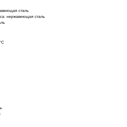
авеющая сталь
еса:
нержавеющая сталь
аль
°С
м
ь
я