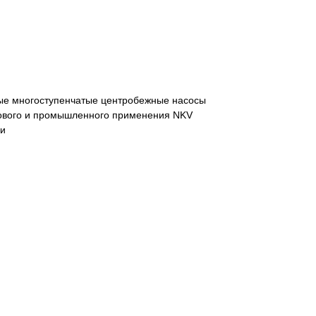
ые многоступенчатые центробежные насосы
ового и промышленного применения NKV
ки