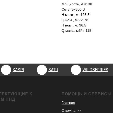
Мощность, кВт: 30
Сеть: 3~380 В
H макс., м: 125.5
Q ном., м3/ч: 78
H ном., м: 96.5
Q макс., м3/ч: 118
KASPI
SATU
WILDBERRIES
KASPI
SATU
WILDBERRIES
ЛЕКТУЮЩИЕ К
ПОМОЩЬ И СЕРВИСЫ
АМ ПНД
Главная
О компании