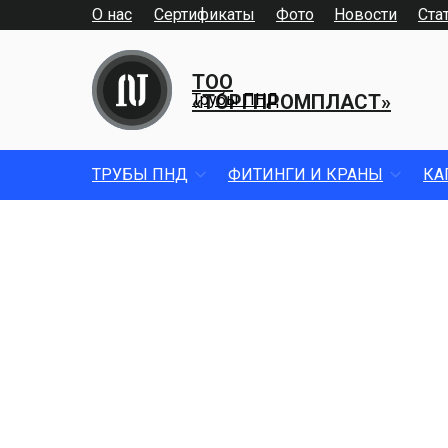
О нас
Сертификаты
Фото
Новости
Ста
ТОО
«ТОРГПРОМПЛАСТ»
Трубы ПНД
ТРУБЫ ПНД
ФИТИНГИ И КРАНЫ
КА