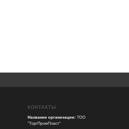
КОНТАКТЫ
Название организации:
ТОО
"ТоргПромПласт"