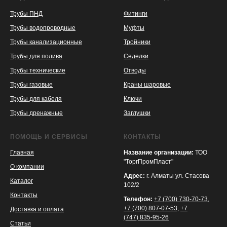
Трубы ПНД
Фитинги
Трубы водопроводные
Муфты
Трубы канализационные
Тройники
Трубы для полива
Седелки
Трубы технические
Отводы
KASPI
SATU
WILDBERRIES
Трубы газовые
Краны шаровые
Трубы для кабеля
Ключи
Трубы дренажные
Заглушки
ПОМОЩЬ И СЕРВИСЫ
КОНТАКТЫ
Главная
Название организации:
ТОО
"ТоргПромПласт"
О компании
Адрес:
г. Алматы ул. Стасова
Каталог
102/2
Контакты
Телефон:
+7 (700) 730-70-73
,
+7 (700) 807-07-53
,
+7
Доставка и оплата
(747) 835-95-26
Статьи