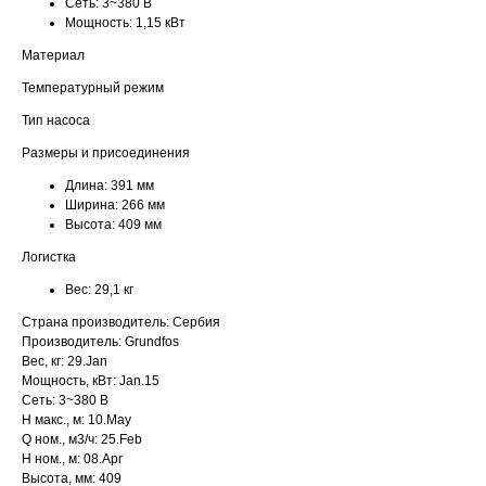
Сеть:
3~380 В
Мощность:
1,15 кВт
Материал
Температурный режим
Тип насоса
Размеры и присоединения
Длина:
391 мм
Ширина:
266 мм
Высота:
409 мм
Логистка
Вес:
29,1 кг
Страна производитель: Сербия
Производитель: Grundfos
Вес, кг: 29.Jan
Мощность, кВт: Jan.15
Сеть: 3~380 В
H макс., м: 10.May
Q ном., м3/ч: 25.Feb
H ном., м: 08.Apr
Высота, мм: 409