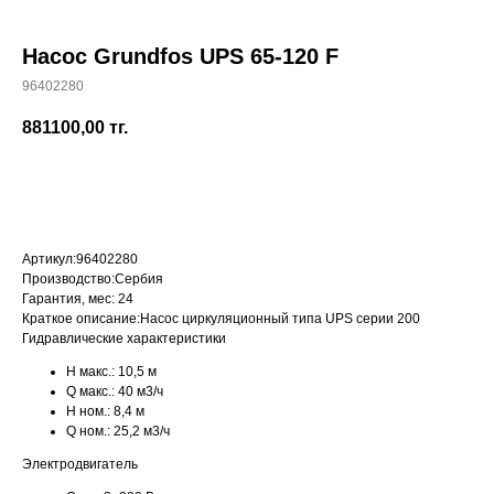
Насос Grundfos UPS 65-120 F
96402280
+7 (700) 730-70-73
881100,00
тг.
КУПИТЬ
Артикул:
96402280
Производство:
Сербия
Гарантия, мес:
24
Краткое описание:
Насос циркуляционный типа UPS серии 200
Гидравлические характеристики
H макс.:
10,5 м
Q макс.:
40 м3/ч
H ном.:
8,4 м
Q ном.:
25,2 м3/ч
Электродвигатель