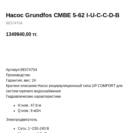
Насос Grundfos CMBE 5-62 I-U-C-C-D-B
98374704
+7 (700) 730-70-73
1349940,00
тг.
КУПИТЬ
Артикул:
98374704
Производство:
Гарантия, мес:
24
Краткое описание:
Насос рециркуляционный типа UP COMFORT для
систем горячего водоснабжения
Гидравлические характеристики
H ном.:
47,8 м
Q ном.:
6 м3/ч
Электродвигатель
Сеть:
1~230-240 В