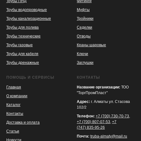
Трубы ПНД
Фитинги
Трубы водопроводные
Муфты
Трубы канализационные
Тройники
Трубы для полива
Седелки
Трубы технические
Отводы
KASPI
SATU
WILDBERRIES
Трубы газовые
Краны шаровые
Трубы для кабеля
Ключи
Трубы дренажные
Заглушки
ПОМОЩЬ И СЕРВИСЫ
КОНТАКТЫ
Главная
Название организации:
ТОО
"ТоргПромПласт"
О компании
Адрес:
г. Алматы ул. Стасова
Каталог
102/2
Контакты
Телефон:
+7 (700) 730-70-73
,
+7 (700) 807-07-53
,
+7
Доставка и оплата
(747) 835-95-26
Статьи
Почта:
truba-almaty@mail.ru
Новости