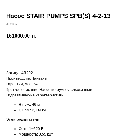
Насос STAIR PUMPS SPB(S) 4-2-13
4R202
+7 (700) 730-70-73
161000,00
тг.
КУПИТЬ
Артикул:
4R202
Производство:
Тайвань
Гарантия, мес:
24
Краткое описание:
Насос погружной скважинный
Гидравлические характеристики
H ном.:
46 м
Q ном.:
2,1 м3/ч
Электродвигатель
Сеть:
1~220 В
Мощность:
0,55 кВт