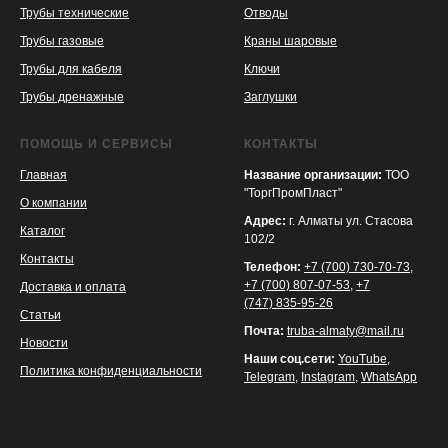
Трубы технические
Отводы
KASPI
SATU
WILDBERRIES
Трубы газовые
Краны шаровые
Трубы для кабеля
Ключи
Трубы дренажные
Заглушки
ПОМОЩЬ И СЕРВИСЫ
КОНТАКТЫ
Главная
Название организации:
ТОО
"ТоргПромПласт"
О компании
Адрес:
г. Алматы ул. Стасова
Каталог
102/2
Контакты
Телефон:
+7 (700) 730-70-73
,
+7 (700) 807-07-53
,
+7
Доставка и оплата
(747) 835-95-26
Статьи
Почта:
truba-almaty@mail.ru
Новости
Наши соц.сети:
YouTube
,
Политика конфиденциальности
Telegram
,
Instagram
,
WhatsApp