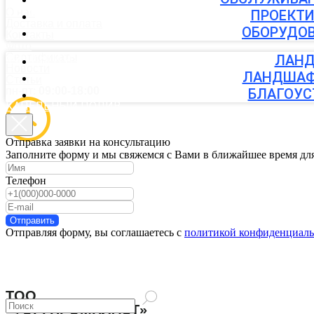
ТРУБЫ ПНД
О нас
ПРОЕКТИ
Доставка и оплата
ОБОРУДОВ
Контакты
Фото
Сертификаты
ФИТИНГИ И КРАНЫ
ЛАНД
Новости
ЛАНДШАФ
Статьи
пн-пт:
09:00-18:00
БЛАГОУС
КАПЕЛЬНЫЙ ПОЛИВ
Отправка заявки на консультацию
АВТОПОЛИВ
Заполните форму и мы свяжемся с Вами в ближайшее время дл
Телефон
ЛАНДШАФТНЫЕ УСЛУГИ
Отправить
Отправляя форму, вы соглашаетесь с
политикой конфиденциаль
ТОО
Задать вопрос
«ТОРГПРОМПЛАСТ»