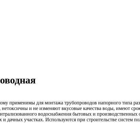
оводная
отому применимы для монтажа трубопроводов напорного типа ра
 нетоксичны и не изменяют вкусовые качества воды, имеют срок
централизованного водоснабжения бытовых и производственных 
х и дачных участках. Используются при строительстве систем п