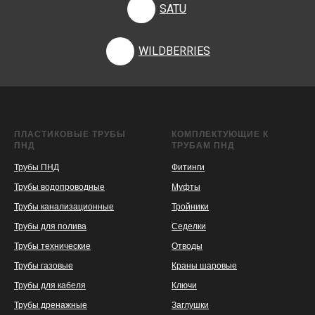
SATU
WILDBERRIES
ПЛАСТИКОВЫЕ ТРУБЫ
КОМПЛЕКТУЮЩИЕ К
ПНД
ТРУБАМ ПНД
Трубы ПНД
Фитинги
Трубы водопроводные
Муфты
Трубы канализационные
Тройники
Трубы для полива
Седелки
Трубы технические
Отводы
KASPI
SATU
WILDBERRIES
Трубы газовые
Краны шаровые
Трубы для кабеля
Ключи
Трубы дренажные
Заглушки