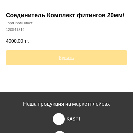
Соединитель Комплект фитингов 20мм/
ТоргПромПласт
120541816
+7 (700) 730-70-73
4000,00
тг.
Купить
Наша продукция на маркетплейсах
KASPI