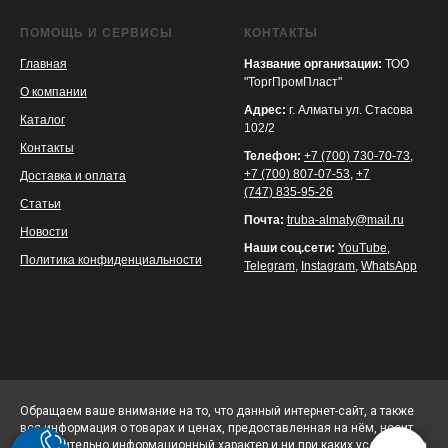
ПОМОЩЬ И СЕРВИСЫ
КОНТАКТЫ
Главная
Название организации:
ТОО
"ТоргПромПласт"
О компании
Адрес:
г. Алматы ул. Стасова
Каталог
102/2
Контакты
Телефон:
+7 (700) 730-70-73
,
+7 (700) 807-07-53
,
+7
Доставка и оплата
(747) 835-95-26
Статьи
Почта:
truba-almaty@mail.ru
Новости
Наши соц.сети:
YouTube
,
Политика конфиденциальности
Telegram
,
Instagram
,
WhatsApp
Обращаем ваше внимание на то, что данный интернет-сайт, а также
вся информация о товарах и ценах, предоставленная на нём, носит
исключительно информационный характер и ни при каких условиях не