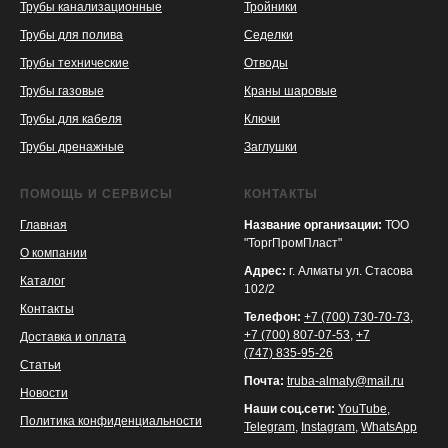
Трубы канализационные
Тройники
Трубы для полива
Седелки
Трубы технические
Отводы
KASPI
SATU
WILDBERRIES
Трубы газовые
Краны шаровые
Трубы для кабеля
Ключи
Трубы дренажные
Заглушки
ПОМОЩЬ И СЕРВИСЫ
КОНТАКТЫ
Главная
Название организации:
ТОО
"ТоргПромПласт"
О компании
Адрес:
г. Алматы ул. Стасова
Каталог
102/2
Контакты
Телефон:
+7 (700) 730-70-73
,
+7 (700) 807-07-53
,
+7
Доставка и оплата
(747) 835-95-26
Статьи
Почта:
truba-almaty@mail.ru
Новости
Наши соц.сети:
YouTube
,
Политика конфиденциальности
Telegram
,
Instagram
,
WhatsApp