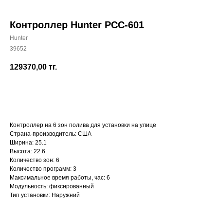
Контроллер Hunter PCC-601
Hunter
39652
+7 (700) 730-70-73
129370,00
тг.
КУПИТЬ
Контроллер на 6 зон полива для установки на улице
Страна-производитель: США
Ширина: 25.1
Высота: 22.6
Количество зон: 6
Количество программ: 3
Максимальное время работы, час: 6
Модульность: фиксированный
Тип установки: Наружний