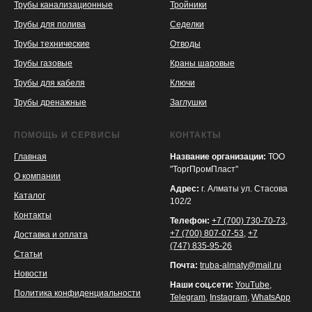
Трубы канализационные
Тройники
Трубы для полива
Седелки
Трубы технические
Отводы
KASPI
SATU
WILDBERRIES
Трубы газовые
Краны шаровые
Трубы для кабеля
Ключи
Трубы дренажные
Заглушки
ПОМОЩЬ И СЕРВИСЫ
КОНТАКТЫ
Главная
Название организации:
ТОО
"ТоргПромПласт"
О компании
Адрес:
г. Алматы ул. Стасова
Каталог
102/2
Контакты
Телефон:
+7 (700) 730-70-73
,
+7 (700) 807-07-53
,
+7
Доставка и оплата
(747) 835-95-26
Статьи
Почта:
truba-almaty@mail.ru
Новости
Наши соц.сети:
YouTube
,
Политика конфиденциальности
Telegram
,
Instagram
,
WhatsApp