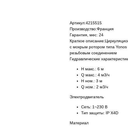
Купить
Артикул:
4215515
Производство:
Франция
Гарантия, мес:
24
Краткое описание:
Циркуляцио
с мокрым ротором типа Yonos
резьбовым соединением
Гидравлические характеристи
H макс.:
6 м
Q макс.:
4 м3/ч
H ном.:
3 м
Q ном.:
2 м3/ч
Электродвигатель
Сеть:
1~230 В
Тип защиты:
IP X4D
Материал