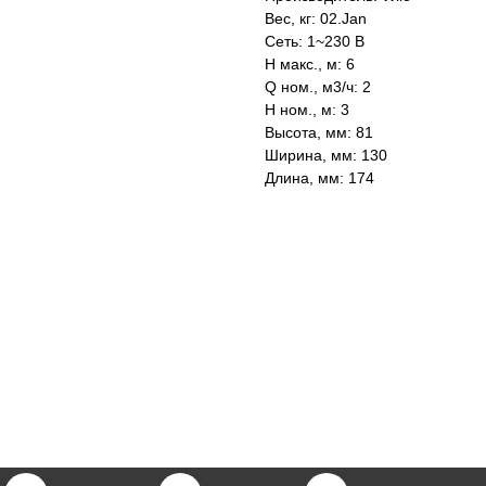
Вес, кг: 02.Jan
Сеть: 1~230 В
H макс., м: 6
Q ном., м3/ч: 2
H ном., м: 3
Высота, мм: 81
Ширина, мм: 130
Длина, мм: 174
KASPI
SATU
WILDBERRIES