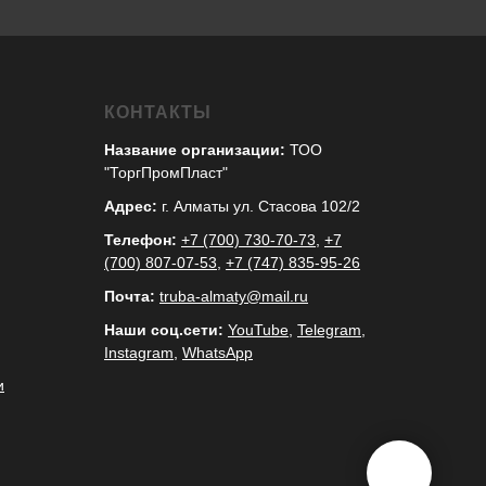
КОНТАКТЫ
Название организации:
ТОО
"ТоргПромПласт"
Адрес:
г. Алматы ул. Стасова 102/2
Телефон:
+7 (700) 730-70-73
,
+7
(700) 807-07-53
,
+7 (747) 835-95-26
Почта:
truba-almaty@mail.ru
Наши соц.сети:
YouTube
,
Telegram
,
Instagram
,
WhatsApp
и