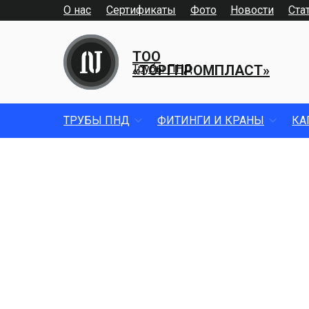
О нас
Сертификаты
Фото
Новости
Ста
ТОО
«ТОРГПРОМПЛАСТ»
Трубы ПНД
ТРУБЫ ПНД
ФИТИНГИ И КРАНЫ
КА